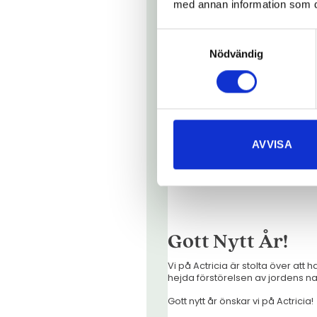
med annan information som du 
Samtyckesval
Nödvändig
AVVISA
Gott Nytt År!
Vi på Actricia är stolta över at
hejda förstörelsen av jordens nat
Gott nytt år önskar vi på Actricia!