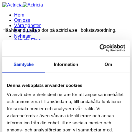
Skip
to
Hem
content
Om oss
Våra tjänster
Här hittar du alla sidor på actricia.se i bokstavsordning.
Erbjudande
Nyheter
Actricia Flow
Kontakt
Bokföring Göteborg
Actricia Flow
Bokföringsbyrå i Ale
Bokföringsbyrå i Alingsås
Bokföringsbyrå i Kungsbacka
Samtycke
Information
Om
Bokföringsbyrå i Kungälv
Bokföringsbyrå i Landvetter
Bokföringsbyrå i Lerum
Bokföringsbyrå i Mölndal
Denna webbplats använder cookies
Bokföringsbyrå i Mölnlycke
Bokföringsbyrå i Partille
Vi använder enhetsidentifierare för att anpassa innehållet
Bokföringsbyrå i Stenungsund
och annonserna till användarna, tillhandahålla funktioner
Bokslut och deklaration Göteborg
för sociala medier och analysera vår trafik. Vi
Ekonomisk rådgivning och budget Göteborg
Erbjudande
vidarebefordrar även sådana identifierare och annan
Hem
information från din enhet till de sociala medier och
Kontakt
annons- och analysföretag som vi samarbetar med.
Lönehantering Göteborg