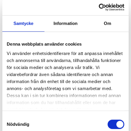
betalar mer skatt än nödvändigt.
Lön och rådgivning
Samtycke
Information
Om
Behöver du hjälp med löner eller ett bollplank inför
ett beslut finns vi där också, som en naturlig del av
Denna webbplats använder cookies
samarbetet.
Vi använder enhetsidentifierare för att anpassa innehållet
och annonserna till användarna, tillhandahålla funktioner
för sociala medier och analysera vår trafik. Vi
vidarebefordrar även sådana identifierare och annan
Varför välja en auktoriserad redovisningsbyrå?
information från din enhet till de sociala medier och
annons- och analysföretag som vi samarbetar med.
Auktoriserade konsulter
Dessa kan i sin tur kombinera informationen med annan
Vi arbetar efter Srf konsulternas standard Reko och
information som du har tillhandahållit eller som de har
kvalitetskontrolleras regelbundet.
samlat in när du har använt deras tjänster.
Samtyckesval
Nödvändig
Vi fångar fel i tid