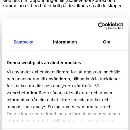
Med oss blir rapporteringen till Skatteverket korrekt och
kommer in i tid. Vi håller koll på deadlines så att du slipper.
Inkomstdeklaration för bolaget och
dig som ägare
Samtycke
Information
Om
Vi ser till helheten och upprättar både företagets och din
privata inkomstdeklaration, så att allt hänger ihop.
Denna webbplats använder cookies
Bolagets inkomstdeklaration
Vi använder enhetsidentifierare för att anpassa innehållet
och annonserna till användarna, tillhandahålla funktioner
Vi upprättar bolagets inkomstdeklaration korrekt och i tid,
med rätt underlag till grund.
för sociala medier och analysera vår trafik. Vi
vidarebefordrar även sådana identifierare och annan
Din privata deklaration, vi hjälper med helheten
information från din enhet till de sociala medier och
annons- och analysföretag som vi samarbetar med.
Vi hjälper dig även med din privata deklaration, så att din lön,
utdelning och övriga uppgifter hänger ihop med bolagets.
Dessa kan i sin tur kombinera informationen med annan
information som du har tillhandahållit eller som de har
samlat in när du har använt deras tjänster.