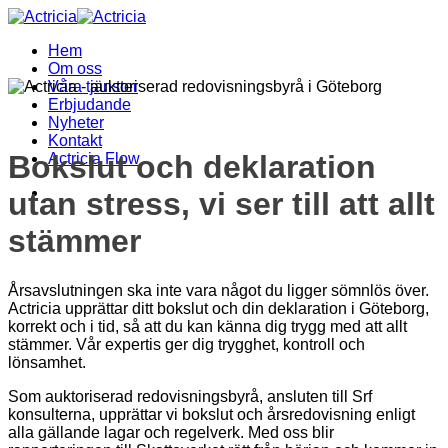
Skip
to
Hem
content
Om oss
Våra tjänster
Erbjudande
Nyheter
Kontakt
Bokslut och deklaration
Actricia Flow
utan stress, vi ser till att allt
stämmer
Årsavslutningen ska inte vara något du ligger sömnlös över.
Actricia upprättar ditt bokslut och din deklaration i Göteborg,
korrekt och i tid, så att du kan känna dig trygg med att allt
stämmer. Vår expertis ger dig trygghet, kontroll och
lönsamhet.
Som auktoriserad redovisningsbyrå, ansluten till Srf
konsulterna, upprättar vi bokslut och årsredovisning enligt
alla gällande lagar och regelverk. Med oss blir