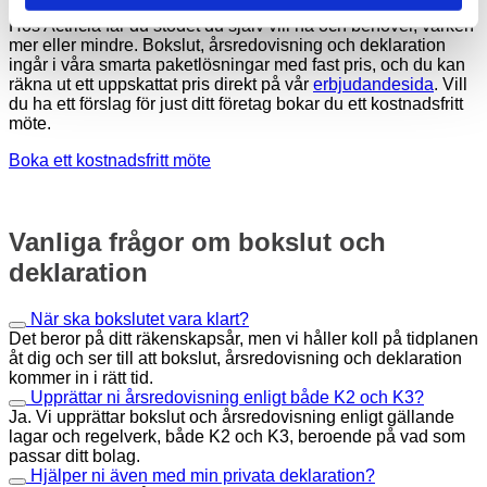
Hos Actricia får du stödet du själv vill ha och behöver, varken
mer eller mindre. Bokslut, årsredovisning och deklaration
ingår i våra smarta paketlösningar med fast pris, och du kan
räkna ut ett uppskattat pris direkt på vår
erbjudandesida
. Vill
du ha ett förslag för just ditt företag bokar du ett kostnadsfritt
möte.
Boka ett kostnadsfritt möte
Vanliga frågor om bokslut och
deklaration
När ska bokslutet vara klart?
Det beror på ditt räkenskapsår, men vi håller koll på tidplanen
åt dig och ser till att bokslut, årsredovisning och deklaration
kommer in i rätt tid.
Upprättar ni årsredovisning enligt både K2 och K3?
Ja. Vi upprättar bokslut och årsredovisning enligt gällande
lagar och regelverk, både K2 och K3, beroende på vad som
passar ditt bolag.
Hjälper ni även med min privata deklaration?