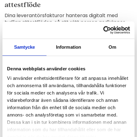
attestflöde
Dina leverantörsfakturor hanteras digitalt med
tydliga attestflöden, så att rätt person godkänner
rätt faktura, var du än är.
Samtycke
Information
Om
Löpande återkoppling med nyckeltal
Vi återkopplar löpande hur ditt företag går och vad
du kan förändra för att nå dina mål. Du får en
Denna webbplats använder cookies
överblick med de nyckeltal som betyder något, ett
Vi använder enhetsidentifierare för att anpassa innehållet
underlag du kan fatta beslut på.
och annonserna till användarna, tillhandahålla funktioner
för sociala medier och analysera vår trafik. Vi
vidarebefordrar även sådana identifierare och annan
information från din enhet till de sociala medier och
Passar ditt företag oavsett
annons- och analysföretag som vi samarbetar med.
Dessa kan i sin tur kombinera informationen med annan
bransch och storlek
information som du har tillhandahållit eller som de har
samlat in när du har använt deras tjänster.