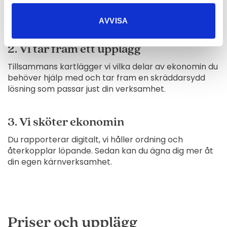
Vi börjar med ett förutsättningslöst möte där vi lär
känna dig och ditt företag, helt kostnadsfritt.
AVVISA
2. Vi tar fram ett upplägg
Tillsammans kartlägger vi vilka delar av ekonomin du
behöver hjälp med och tar fram en skräddarsydd
lösning som passar just din verksamhet.
3. Vi sköter ekonomin
Du rapporterar digitalt, vi håller ordning och
återkopplar löpande. Sedan kan du ägna dig mer åt
din egen kärnverksamhet.
Priser och upplägg