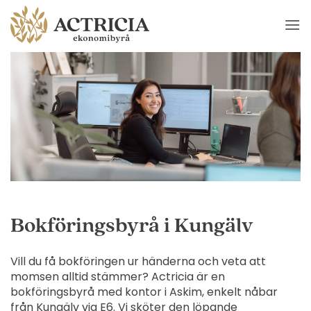
Skip
to
content
Bokföringsbyrå i Kungälv
Vill du få bokföringen ur händerna och veta att
momsen alltid stämmer? Actricia är en
bokföringsbyrå med kontor i Askim, enkelt nåbar
från Kungälv via E6. Vi sköter den löpande