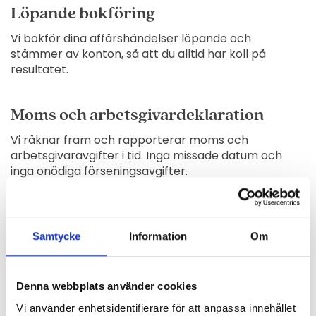
Löpande bokföring
Vi bokför dina affärshändelser löpande och
stämmer av konton, så att du alltid har koll på
resultatet.
Moms och arbetsgivardeklaration
Vi räknar fram och rapporterar moms och
arbetsgivaravgifter i tid. Inga missade datum och
inga onödiga förseningsavgifter.
Fakturor och kvitton
Samtycke
Information
Om
Skicka in underlagen digitalt så hanterar vi resten. Du
behöver inte spara en enda papperslapp.
Denna webbplats använder cookies
Digital bokföring i Fortnox
Vi använder enhetsidentifierare för att anpassa innehållet