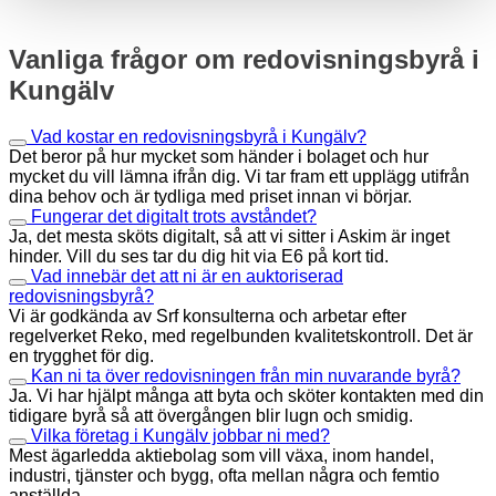
Vanliga frågor om redovisningsbyrå i
Kungälv
Vad kostar en redovisningsbyrå i Kungälv?
Det beror på hur mycket som händer i bolaget och hur
mycket du vill lämna ifrån dig. Vi tar fram ett upplägg utifrån
dina behov och är tydliga med priset innan vi börjar.
Fungerar det digitalt trots avståndet?
Ja, det mesta sköts digitalt, så att vi sitter i Askim är inget
hinder. Vill du ses tar du dig hit via E6 på kort tid.
Vad innebär det att ni är en auktoriserad
redovisningsbyrå?
Vi är godkända av Srf konsulterna och arbetar efter
regelverket Reko, med regelbunden kvalitetskontroll. Det är
en trygghet för dig.
Kan ni ta över redovisningen från min nuvarande byrå?
Ja. Vi har hjälpt många att byta och sköter kontakten med din
tidigare byrå så att övergången blir lugn och smidig.
Vilka företag i Kungälv jobbar ni med?
Mest ägarledda aktiebolag som vill växa, inom handel,
industri, tjänster och bygg, ofta mellan några och femtio
anställda.