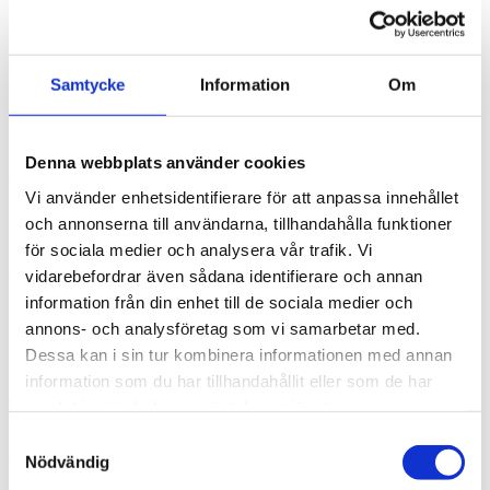
Inkomstdeklaration för både bolaget och dig som ägare, med
koll på datum och avdrag så att du inte betalar mer skatt än
nödvändigt.
Samtycke
Information
Om
Lön och rådgivning
Denna webbplats använder cookies
Behöver du hjälp med löner eller ett bollplank inför ett beslut
finns vi där också, som en naturlig del av samarbetet.
Vi använder enhetsidentifierare för att anpassa innehållet
och annonserna till användarna, tillhandahålla funktioner
för sociala medier och analysera vår trafik. Vi
vidarebefordrar även sådana identifierare och annan
Varför välja en auktoriserad
information från din enhet till de sociala medier och
redovisningsbyrå?
annons- och analysföretag som vi samarbetar med.
Dessa kan i sin tur kombinera informationen med annan
Auktoriserade konsulter
information som du har tillhandahållit eller som de har
Vi arbetar efter Srf konsulternas standard Reko och
samlat in när du har använt deras tjänster.
kvalitetskontrolleras regelbundet.
Samtyckesval
Nödvändig
Vi fångar fel i tid