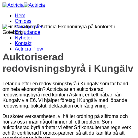
Skip
to
Hem
content
Om oss
Våra tjänster
Erbjudande
Nyheter
Kontakt
Actricia Flow
Auktoriserad
redovisningsbyrå i Kungälv
Letar du efter en redovisningsbyrå i Kungälv som tar hand
om hela ekonomin? Actricia är en auktoriserad
redovisningsbyrå med kontor i Askim, enkelt nåbar från
Kungälv via E6. Vi hjälper företag i Kungälv med löpande
redovisning, bokslut, deklaration och rådgivning.
Du sköter verksamheten, vi håller ordning på siffrorna och
hör av oss innan något hinner bli ett problem. Som
auktoriserad byrå arbetar vi efter Srf konsulternas regelverk
och är certifierad Fortnox-partner, så att du kan lita på att