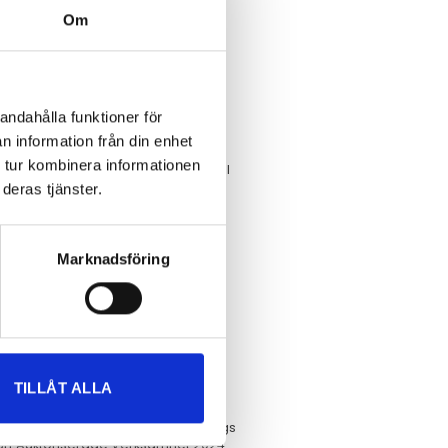
Om
 hantverks- och tjänsteföretag. Vi
andahålla funktioner för
ing
n information från din enhet
 tur kombinera informationen
okslut och årsredovisning
och ser till
d.
deras tjänster.
Marknadsföring
t bollplank inför ett beslut finns vi
v samarbetet.
TILLÅT ALLA
et hela vägen
tifierad partner till Fortnox och utsågs
ts Srf Auktoriserade Verksamhet 2024.