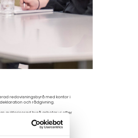
serad redovisningsbyrå med kontor i
 deklaration och rådgivning.
om auktoriserad byrå arbetar vi efter
.