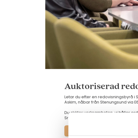
Auktoriserad red
Letar du efter en redovisningsbyrå 
Askim, nåbar från Stenungsund via E6
Du sköter verksamheten, vi håller ord
Srf konsulternas regelverk och är certi
Boka ett kostnadsfritt möte