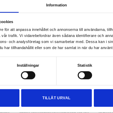
Information
byrå för företag i Stenungsund
cookies
industri, men näringslivet rymmer också mängder av mindre handels-,
lag.
e för att anpassa innehållet och annonserna till användarna, tillh
Bokslut och årsredovisn
vår trafik. Vi vidarebefordrar även sådana identifierare och anna
nnons- och analysföretag som vi samarbetar med. Dessa kan i sin
du alltid vet hur företaget mår.
Vid årets slut sammanställer vi
b
full med kvitton.
att allt stämmer och lämnas in i ti
har tillhandahållit eller som de har samlat in när du har använt 
Lön och rådgivning
Inställningar
Statistik
 och dig som ägare, med koll på
Behöver du hjälp med löner eller et
lar mer skatt än nödvändigt.
där också, som en naturlig del a
rad redovisningsbyrå?
TILLÅT URVAL
Vi fångar fel i tid
Tryggh
ndard
En auktoriserad byrå granskar löpande, så du
Vi är cer
bundet.
slipper obehagliga överraskningar när det
till Åre