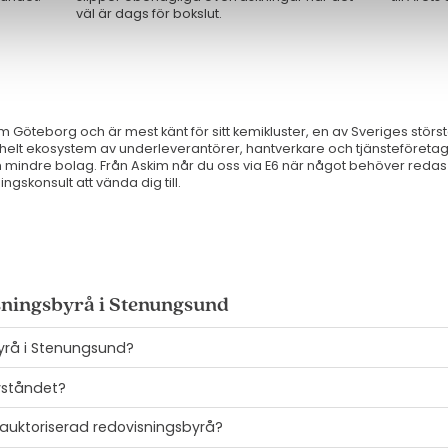
väl är dags för bokslut.
 Göteborg och är mest känt för sitt kemikluster, en av Sveriges störs
t helt ekosystem av underleverantörer, hantverkare och tjänsteföretag
 mindre bolag. Från Askim når du oss via E6 när något behöver redas 
ngskonsult att vända dig till.
sningsbyrå i Stenungsund
yrå i Stenungsund?
avståndet?
 auktoriserad redovisningsbyrå?