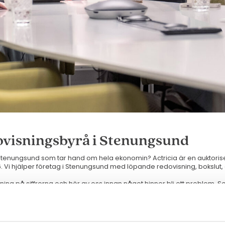
ovisningsbyrå i Stenungsund
i Stenungsund som tar hand om hela ekonomin? Actricia är en auktori
. Vi hjälper företag i Stenungsund med löpande redovisning, bokslut,
ning på siffrorna och hör av oss innan något hinner bli ett problem. S
fierad Fortnox-partner, så att du kan lita på att redovisningen blir rätt