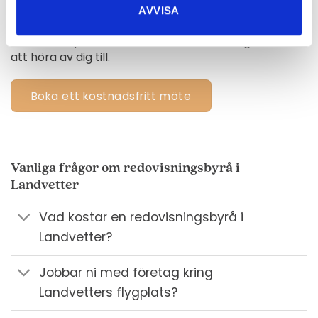
redas ut, samtidigt som det mesta sköts digitalt.
AVVISA
Oavsett om du finns i Landvetter, vid Airport City
eller i Mölnlycke har du samma redovisningskonsult
att höra av dig till.
Boka ett kostnadsfritt möte
Vanliga frågor om redovisningsbyrå i
Landvetter
Vad kostar en redovisningsbyrå i
Landvetter?
Jobbar ni med företag kring
Landvetters flygplats?