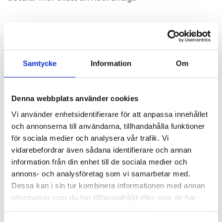
Lön och rådgivning
Behöver du hjälp med löner eller ett bollplank inför
ett beslut finns vi där också, som en naturlig del av
Samtycke
Information
Om
samarbetet.
Denna webbplats använder cookies
Vi använder enhetsidentifierare för att anpassa innehållet
Varför välja en auktoriserad redovisningsbyrå?
och annonserna till användarna, tillhandahålla funktioner
för sociala medier och analysera vår trafik. Vi
Auktoriserade konsulter
vidarebefordrar även sådana identifierare och annan
Vi arbetar efter Srf konsulternas standard Reko och
information från din enhet till de sociala medier och
kvalitetskontrolleras regelbundet.
annons- och analysföretag som vi samarbetar med.
Dessa kan i sin tur kombinera informationen med annan
information som du har tillhandahållit eller som de har
Vi fångar fel i tid
samlat in när du har använt deras tjänster.
En auktoriserad byrå granskar löpande, så du slipper