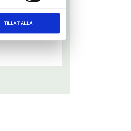
trevliga kunder. Vi jobbar
ch deras välmående är viktigt för
ats hjälper våra medarbetare att
TILLÅT ALLA
ulterna, Sveriges ledande