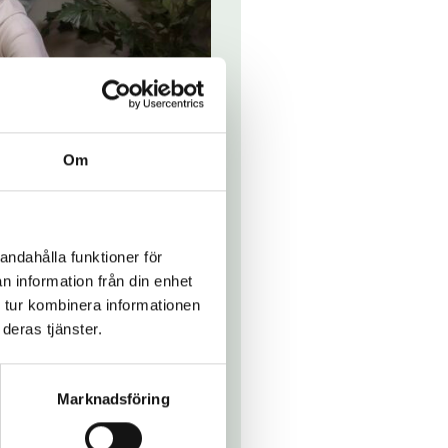
Om
andahålla funktioner för
n information från din enhet
 tur kombinera informationen
deras tjänster.
st dig vi söker!
Marknadsföring
 gärna att du har erfarenhet från
nriktad samt god kommunikativ