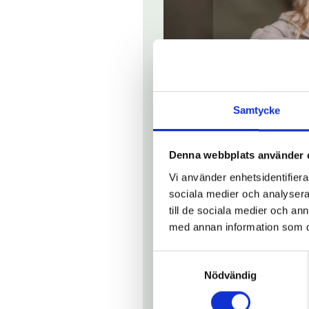
Samtycke
Denna webbplats använder 
Vi använder enhetsidentifierar
sociala medier och analysera 
till de sociala medier och a
med annan information som du 
Nu har just DU ch
Samtyckesval
Är du en nyfiken, engagerad och p
Nödvändig
Vi söker en redovisningskonsult, 
tidigare byrå och vi värdesätter