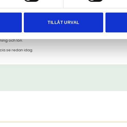
ande och utvecklande uppdrag tillsammans med härliga kollegor och 
art och modernt arbetssätt. Våra medarbetare är vår största tillgång o
d hälsa, stimulerande utvecklingsmöjligheter och en trevlig arbetspl
TILLÅT URVAL
 oss auktoriserade inom redovisning och lön. Vi är anslutna till Srf kons
ning och lön.
ricia.se redan idag.