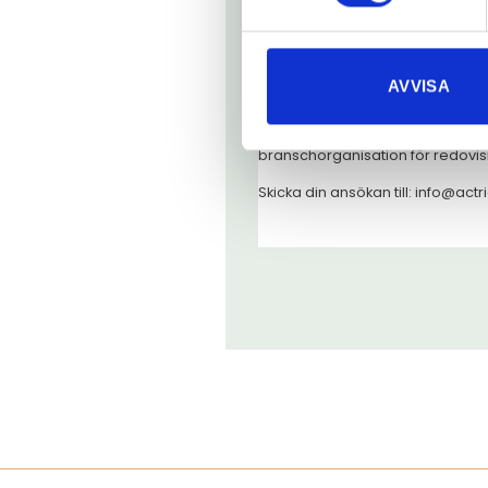
förmåga.
Hos oss får du jobba med spänn
digitalt och verkar för ett hållb
oss. Vi är övertygande om att go
AVVISA
nå sin fulla potential.
Idag är vi 10 anställda, flera av
branschorganisation för redovis
Skicka din ansökan till: info@act