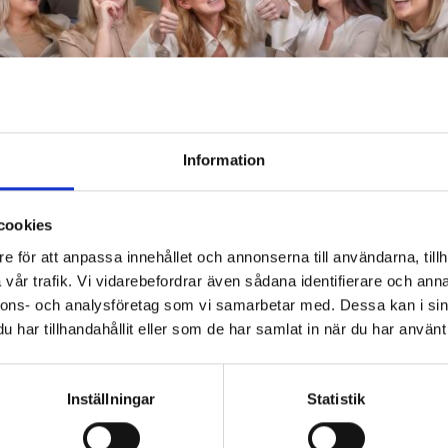
Information
cookies
e för att anpassa innehållet och annonserna till användarna, tillh
vår trafik. Vi vidarebefordrar även sådana identifierare och anna
nnons- och analysföretag som vi samarbetar med. Dessa kan i sin
har tillhandahållit eller som de har samlat in när du har använt 
ansen att bli en del av oss!
ositiv person med stort intresse för siffror och ekonomi – då är det ju
Inställningar
Statistik
som precis som vi, tycker att ekonomi är det roligast som finns. Vi ser
 egenskaper som noggrann och strukturerad, initiativrik och servicei