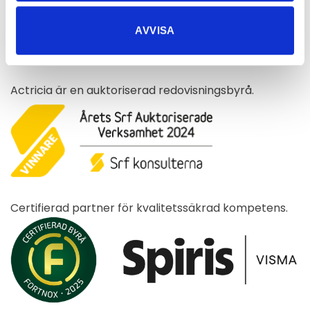
436 32 ASKIM
AVVISA
031-339 79 00
info@actricia.se
Actricia är en auktoriserad redovisningsbyrå.
Certifierad partner för kvalitetssäkrad kompetens.