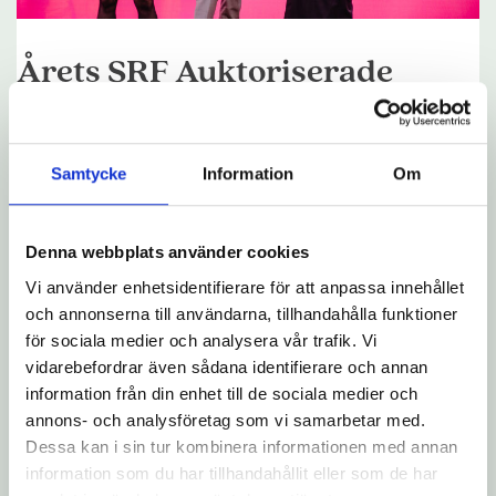
Årets SRF Auktoriserade
Redovisningskonsult!
Tiden bara flyger iväg så här under högsäsongen och
Samtycke
Information
Om
mitt i allt så åkte vi under mars månad iväg på SRF
Dagen i Stockholm. Vi åkte dit med höga
förväntningar då var kollega Sandra Böhmfeld var
Denna webbplats använder cookies
nominerad till årets SRF Auktoriserade
Redovisningskonsult.
Vi använder enhetsidentifierare för att anpassa innehållet
och annonserna till användarna, tillhandahålla funktioner
Givetvis gjorde Sandra ingen besviken utan knep
för sociala medier och analysera vår trafik. Vi
denna hedersvärda titel. Detta är inte bara en
vidarebefordrar även sådana identifierare och annan
personlig framgång för Sandra utan för oss som
information från din enhet till de sociala medier och
byrå som verkligen visar vad våra konsulter går för.
annons- och analysföretag som vi samarbetar med.
Vi vill alla göra det bästa för våra kunder.
Dessa kan i sin tur kombinera informationen med annan
information som du har tillhandahållit eller som de har
Och att samtidigt kunna skryta att man har en av